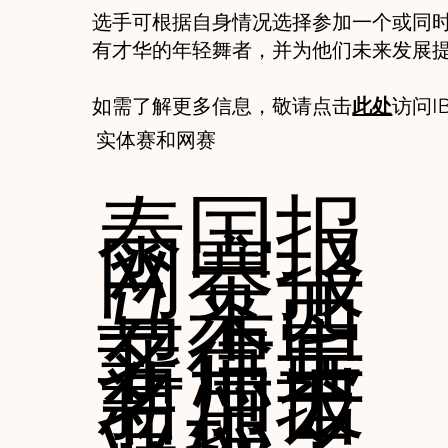
选手可根据自身情况选择参加一个或同
有才华的年轻舞者，并为他们未来发展
如需了解更多信息，敬请点击
此处
访问I
实体赛和网赛
泰国报
网赛报
马来西
菲律宾
名点击
新加坡
名点击
亚报名