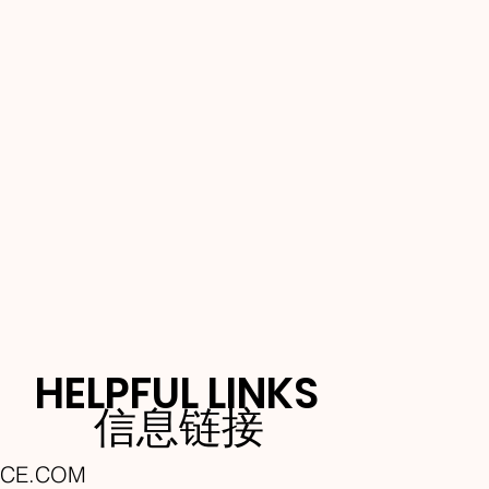
HELPFUL LINKS
信息链接
NCE.COM