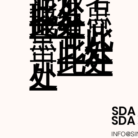
报名点
此处
报名点
此处
点击
此
击
此处
击
此处
处
SDA
SD
INFO@S