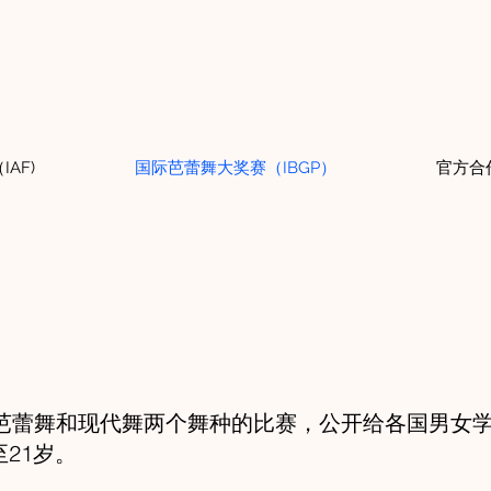
AF)
国际芭蕾舞大奖赛（IBGP）
官方合
有芭蕾舞和现代舞两个舞种的比赛，公开给各国男女学
21岁。