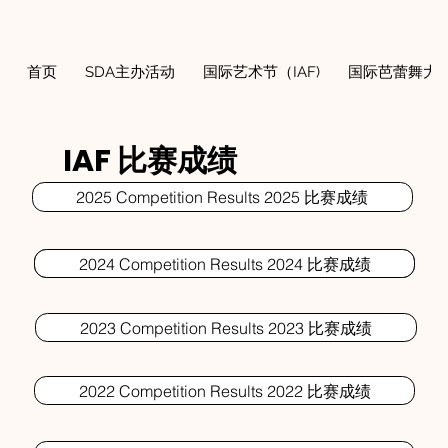
首页
SDA主办活动
国际艺术节（IAF)
国际芭蕾舞大奖
IAF 比赛成绩
2025 Competition Results 2025 比赛成绩
2025 Competition Results 2025 比赛成绩
2024 Competition Results 2024 比赛成绩
2023 Competition Results 2023 比赛成绩
2022 Competition Results 2022 比赛成绩