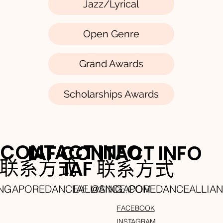
Jazz/Lyrical
Open Genre
Grand Awards
Scholarships Awards
 CONTACT INFO
IAF CONTACT INFO
A 联系方式
IAF 联系方式
INGAPOREDANCEALLIANCE.COM
IAF @SINGAPOREDANCEALLIA
FACEBOOK
INSTAGRAM