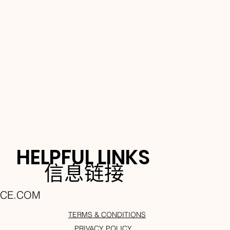
HELPFUL LINKS
信息链接
NCE.COM
TERMS & CONDITIONS
PRIVACY POLICY