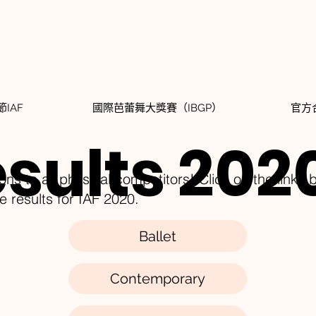
IAF
國際芭蕾舞大獎賽（IBGP）
官方
sults 202
ons to all physical competitors! Click on the links 
e results for IAF 2020.
Ballet
Contemporary